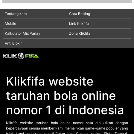
Tangkas
Tentang kami
Cara Betting
ROMO
Mobile
Link Klikfifa
Tembak Ikan
Kalkulator Mix Parlay
Zona Klikfifa
Anti Blokir
ARCADE
Promosi
Klikfifa website
Referral
taruhan bola online
VIP
Member
nomor 1 di Indonesia
Lainnya
VERSI DESKTOP
Klikfifa
website taruhan bola online nomor satu dibuktikan dengan
kepercayaan semua member kami memainkan game-game populer yang
telah kami sediakan seperti Poker, Live Casino, Idnlive, Slots, Tembak