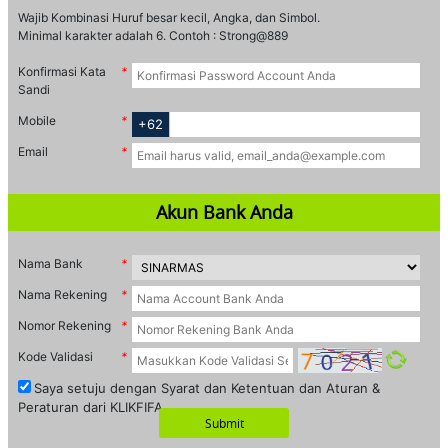
ROMO
Wajib Kombinasi Huruf besar kecil, Angka, dan Simbol.
Minimal karakter adalah 6. Contoh : Strong@889
Live Casino
Konfirmasi Kata
Sandi
Mobile
+62
Poker
Email
ROMO
Slots
Akun Bank Anda
IDN Live
Nama Bank
Nama Rekening
Nomor Rekening
Togel
Kode Validasi
ROMO
Saya setuju dengan Syarat dan Ketentuan dan Aturan &
Elottery
Peraturan dari KLIKFIFA.
Submit