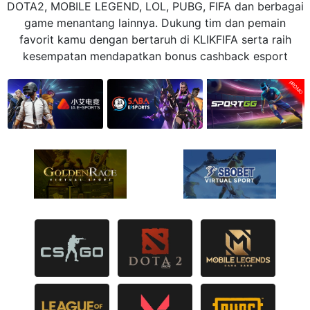
DOTA2, MOBILE LEGEND, LOL, PUBG, FIFA dan berbagai
ROMO
game menantang lainnya. Dukung tim dan pemain
favorit kamu dengan bertaruh di KLIKFIFA serta raih
Live Casino
kesempatan mendapatkan bonus cashback esport
PROMO
Poker
ROMO
Slots
IDN Live
Togel
ROMO
Elottery