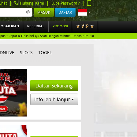
|
|
|
Chat
Hubungi Kami
Lupa Password ?
DAFTAR
EMBAK IKAN
REFERRAL
PROMOSI
osit Cepat & Fleksibel QR Scan Dengan Minimal Deposit Rp. 10.000 dengan layanan MULTI 
IDNLIVE
SLOTS
TOGEL
Daftar Sekarang
Info lebih lanjut