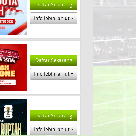
Daftar Sekarang
Info lebih lanjut
Daftar Sekarang
Info lebih lanjut
Daftar Sekarang
Info lebih lanjut