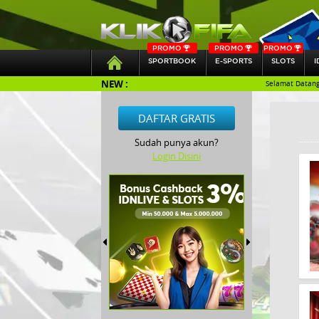
PROMO
PROMO
PROMO
SPORTBOOK
E-SPORTS
SLOTS
I
NEW :
Selamat Datang di KL
DAFTAR GRATIS
Sudah punya akun?
Login Disini