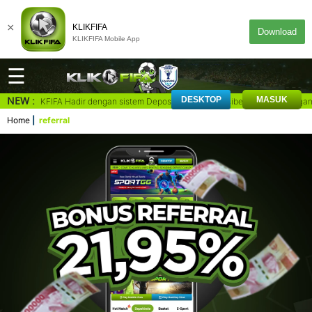
×
KLIKFIFA
Download
KLIKFIFA Mobile App
☰
NEW :
DESKTOP
MASUK
percaya | KLIKFIFA Hadir dengan sistem Deposit Cepat & Fleksibel QR Scan D
DAFTAR
MASUK
Home
referral
Beranda
Deposit
Games
ROMO
Sportbook
ROMO
E-Sport