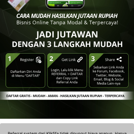
ROMO
Live Casino
Poker
ROMO
Slots
IDN Live
Togel
ROMO
Elottery
Referral system dari Klikfifa tidak dipungut biaya apapun. Hanya