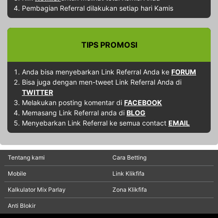
Pembagian Referral dilakukan setiap hari Kamis
TIPS PROMOSI
Anda bisa menyebarkan Link Referral Anda ke
FORUM
Bisa juga dengan men-tweet Link Referral Anda di
TWITTER
Melakukan posting komentar di
FACEBOOK
Memasang Link Referral anda di
BLOG
Menyebarkan Link Referral ke semua contact
EMAIL
Tentang kami
Cara Betting
Mobile
Link Klikfifa
Kalkulator Mix Parlay
Zona Klikfifa
Anti Blokir