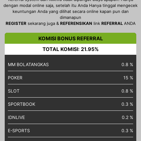
Tangkas
dengan modal online saja, setelah itu Anda Hanya tinggal mengecek
keuntungan Anda yang dilihat secara online kapan pun dan
ROMO
dimanapun
REGISTER
sekarang juga &
REFERENSIKAN
link
REFERRAL
ANDA
Tembak Ikan
KOMISI BONUS REFERRAL
ARCADE
TOTAL KOMISI: 21.95%
MM BOLATANGKAS
0.8 %
Promosi
POKER
15 %
Referral
SLOT
0.8 %
VIP
Member
SPORTBOOK
0.3 %
Lainnya
IDNLIVE
0.2 %
VERSI DESKTOP
E-SPORTS
0.3 %