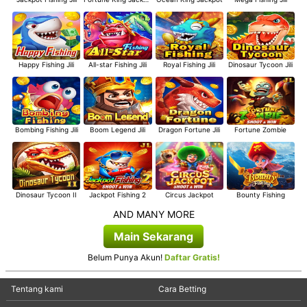
Tangkas
ROMO
Tembak Ikan
Happy Fishing Jili
All-star Fishing Jili
Royal Fishing Jili
Dinosaur Tycoon Jili
ARCADE
Bombing Fishing Jili
Boom Legend Jili
Dragon Fortune Jili
Fortune Zombie
Promosi
Referral
Dinosaur Tycoon II
Jackpot Fishing 2
Circus Jackpot
Bounty Fishing
VIP
AND MANY MORE
Member
Main Sekarang
Lainnya
Belum Punya Akun!
Daftar Gratis!
VERSI DESKTOP
Tentang kami
Cara Betting