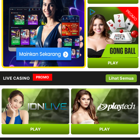
PROMO
PLAY
PROMO
LIVE CASINO
Lihat Semua
PLAY
PLAY