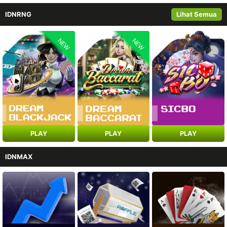
IDNRNG
Lihat Semua
NEW
NEW
PLAY
PLAY
PLAY
IDNMAX