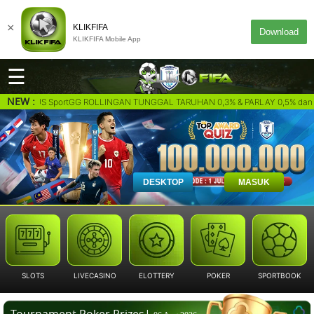
×
KLIKFIFA
Download
KLIKFIFA Mobile App
☰
NEW :
 BONUS SportGG ROLLINGAN TUNGGAL TARUHAN 0,3% & PARLAY 0,5% dan CASHBACK 5
DAFTAR
MASUK
Beranda
DESKTOP
MASUK
Deposit
Games
ROMO
Sportbook
SLOTS
LIVECASINO
ELOTTERY
POKER
SPORTBOOK
ROMO
E-Sport
Tournament Poker Prizes|