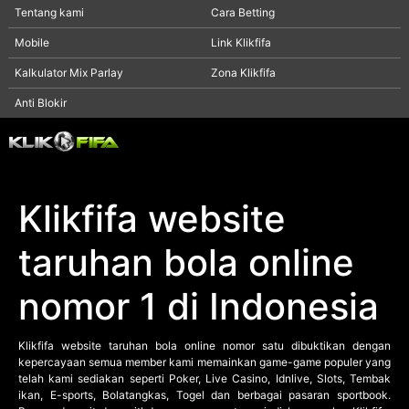
Tentang kami
Cara Betting
Mobile
Link Klikfifa
Kalkulator Mix Parlay
Zona Klikfifa
Anti Blokir
Klikfifa website
taruhan bola online
nomor 1 di Indonesia
Klikfifa
website taruhan bola online nomor satu dibuktikan dengan
kepercayaan semua member kami memainkan game-game populer yang
telah kami sediakan seperti Poker, Live Casino, Idnlive, Slots, Tembak
ikan, E-sports, Bolatangkas, Togel dan berbagai pasaran sportbook.