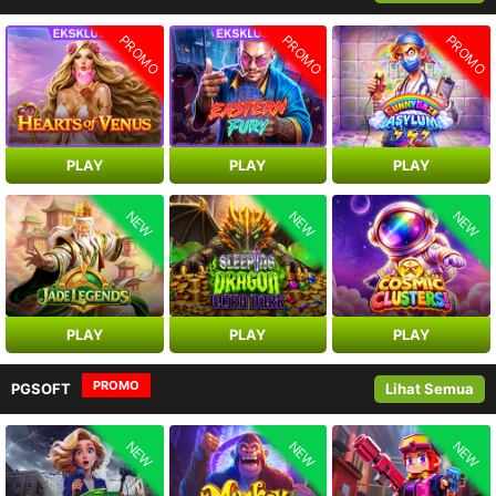
PROMO
PROMO
PROMO
PLAY
PLAY
PLAY
NEW
NEW
NEW
PLAY
PLAY
PLAY
PROMO
PGSOFT
Lihat Semua
NEW
NEW
NEW