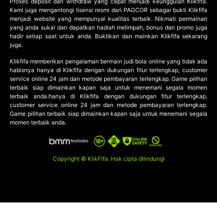
Proses deposit dan withdraw yang cepat menjadi keunggulan Klikfifa.
Kami juga mengantongi lisensi resmi dari PAGCOR sebagai bukti Klikfifa
menjadi website yang mempunyai kualitas terbaik. Nikmati permainan
yang anda sukai dan dapatkan hadiah melimpah, bonus dan promo juga
hadir setiap saat untuk anda. Buktikan dan mainkan Klikfifa sekarang
juga.
Klikfifa memberikan pengalaman bermain
judi bola online
yang tidak ada
habisnya hanya di Klikfifa dengan dukungan fitur terlengkap, customer
service online 24 jam dan metode pembayaran terlengkap. Game pilihan
terbaik siap dimainkan kapan saja untuk menemani segala momen
terbaik anda.hanya di Klikfifa dengan dukungan fitur terlengkap,
customer service online 24 jam dan metode pembayaran terlengkap.
Game pilihan terbaik siap dimainkan kapan saja untuk menemani segala
momen terbaik anda.
Copyright © KlikFifa. Hak cipta dilindungi