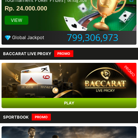
06 Aug 2026
ROMO
Rp. 24.000.000
Live Casino
VIEW
799,306,973
Global Jackpot
Poker
ROMO
BACCARAT LIVE PROXY
PROMO
Slots
PROMO
IDN Live
Togel
PLAY
ROMO
SPORTBOOK
PROMO
Elottery