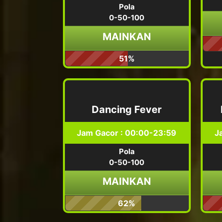
Pola
0-50-100
MAINKAN
51%
Dancing Fever
Jam Gacor : 00:00-23:59
J
Pola
0-50-100
MAINKAN
62%