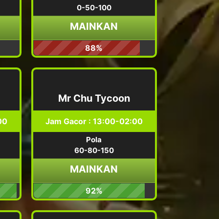
0-50-100
MAINKAN
88%
Mr Chu Tycoon
00
Jam Gacor : 13:00-02:00
Pola
60-80-150
MAINKAN
92%