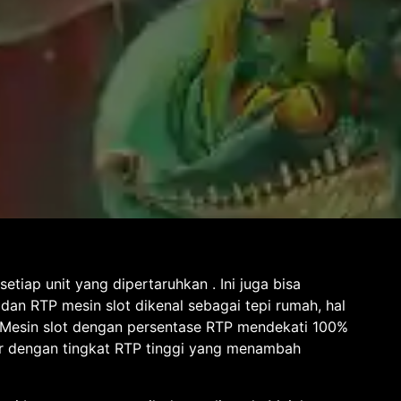
iap unit yang dipertaruhkan . Ini juga bisa
dan RTP mesin slot dikenal sebagai tepi rumah, hal
 Mesin slot dengan persentase RTP mendekati 100%
cor dengan tingkat RTP tinggi yang menambah