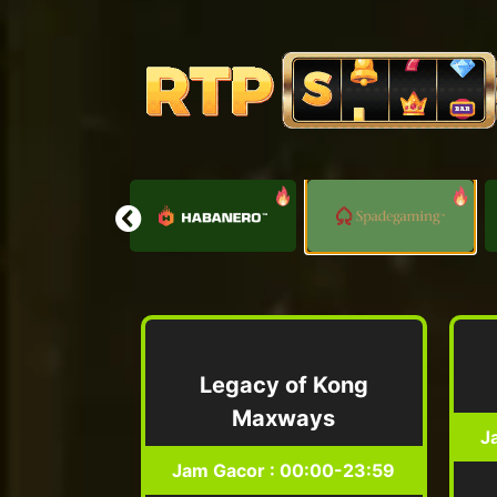
Legacy of Kong
Maxways
J
Jam Gacor : 00:00-23:59