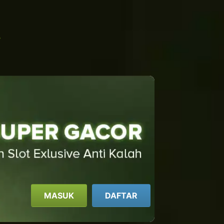
MASUK
DAFTAR