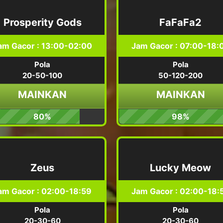
Prosperity Gods
FaFaFa2
am Gacor : 13:00-02:00
Jam Gacor : 07:00-18:
Pola
Pola
20-50-100
50-120-200
MAINKAN
MAINKAN
80%
98%
Zeus
Lucky Meow
am Gacor : 02:00-18:59
Jam Gacor : 02:00-18:
Pola
Pola
20-30-60
20-30-60