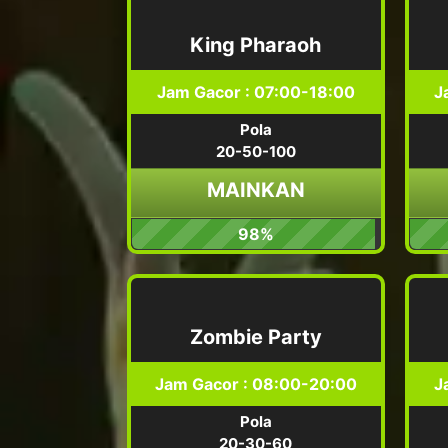
King Pharaoh
Jam Gacor : 07:00-18:00
J
Pola
20-50-100
MAINKAN
98%
Zombie Party
Jam Gacor : 08:00-20:00
J
Pola
20-30-60