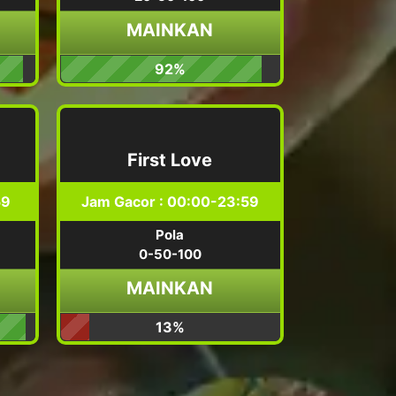
MAINKAN
92%
First Love
59
Jam Gacor : 00:00-23:59
Pola
0-50-100
MAINKAN
13%