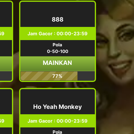
888
59
Jam Gacor : 00:00-23:59
Pola
0-50-100
MAINKAN
77%
Ho Yeah Monkey
59
Jam Gacor : 00:00-23:59
Pola