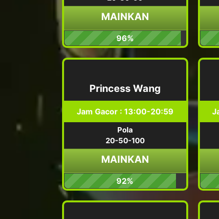
MAINKAN
96%
Princess Wang
Jam Gacor : 13:00-20:59
J
Pola
20-50-100
MAINKAN
92%